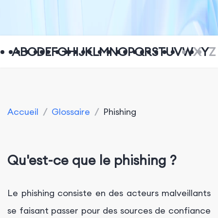
A
B
C
D
E
F
G
H
I
J
K
L
M
N
O
P
Q
R
S
T
U
V
W
X
Y
Z
Accueil
/
Glossaire
/
Phishing
Qu'est-ce que le phishing ?
Le phishing consiste en des acteurs malveillants
se faisant passer pour des sources de confiance