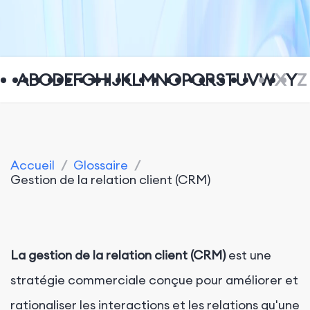
A
B
C
D
E
F
G
H
I
J
K
L
M
N
O
P
Q
R
S
T
U
V
W
X
Y
Z
Accueil
/
Glossaire
/
Gestion de la relation client (CRM)
La gestion de la relation client (CRM)
est une
stratégie commerciale conçue pour améliorer et
rationaliser les interactions et les relations qu'une