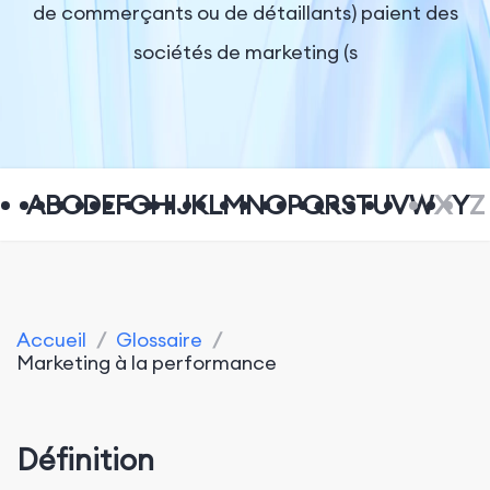
de commerçants ou de détaillants) paient des
sociétés de marketing (s
A
B
C
D
E
F
G
H
I
J
K
L
M
N
O
P
Q
R
S
T
U
V
W
X
Y
Z
Accueil
/
Glossaire
/
Marketing à la performance
Définition