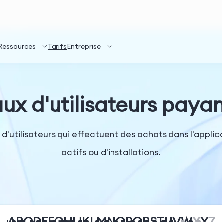
Ressources
Tarifs
Entreprise
ux d'utilisateurs paya
 d'utilisateurs qui effectuent des achats dans l'appli
actifs ou d'installations.
A
B
C
D
E
F
G
H
I
J
K
L
M
N
O
P
Q
R
S
T
U
V
W
X
Y
Z