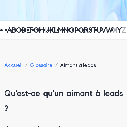
A
B
C
D
E
F
G
H
I
J
K
L
M
N
O
P
Q
R
S
T
U
V
W
X
Y
Z
Accueil
/
Glossaire
/
Aimant à leads
Qu'est-ce qu'un aimant à leads
?