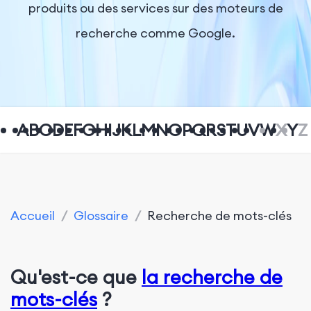
produits ou des services sur des moteurs de
recherche comme Google.
A
B
C
D
E
F
G
H
I
J
K
L
M
N
O
P
Q
R
S
T
U
V
W
X
Y
Z
Accueil
/
Glossaire
/
Recherche de mots-clés
Qu'est-ce que
la recherche de
mots-clés
?