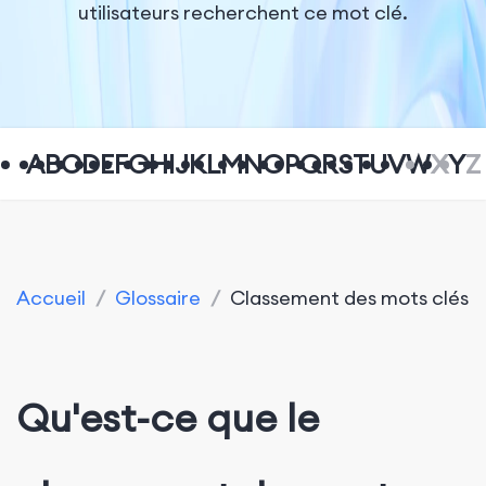
utilisateurs recherchent ce mot clé.
A
B
C
D
E
F
G
H
I
J
K
L
M
N
O
P
Q
R
S
T
U
V
W
X
Y
Z
Accueil
/
Glossaire
/
Classement des mots clés
Qu'est-ce que le