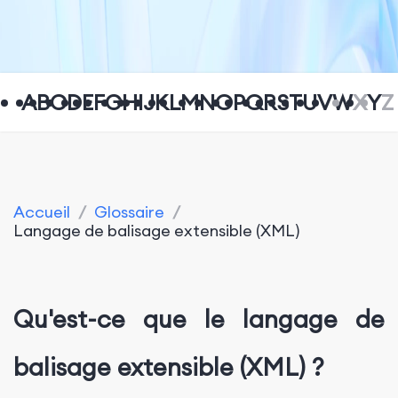
A
B
C
D
E
F
G
H
I
J
K
L
M
N
O
P
Q
R
S
T
U
V
W
X
Y
Z
Accueil
/
Glossaire
/
Langage de balisage extensible (XML)
Qu'est-ce que le langage de
balisage extensible (XML) ?