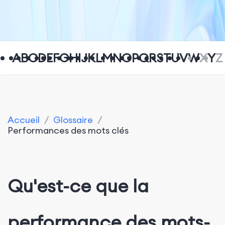
A
B
C
D
E
F
G
H
I
J
K
L
M
N
O
P
Q
R
S
T
U
V
W
X
Y
Z
Accueil
/
Glossaire
/
Performances des mots clés
Qu'est-ce que la
performance des mots-