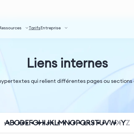
Ressources
Tarifs
Entreprise
Liens internes
 hypertextes qui relient différentes pages ou sections
A
B
C
D
E
F
G
H
I
J
K
L
M
N
O
P
Q
R
S
T
U
V
W
X
Y
Z