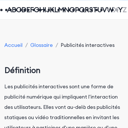
A
B
C
D
E
F
G
H
I
J
K
L
M
N
O
P
Q
R
S
T
U
V
W
X
Y
Z
Accueil
/
Glossaire
/
Publicités interactives
Définition
Les publicités interactives sont une forme de
publicité numérique qui impliquent l'interaction
des utilisateurs. Elles vont au-delà des publicités
statiques ou vidéo traditionnelles en invitant les
utilisateurs à participer d'une manière ou d'une