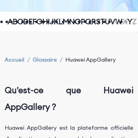
A
B
C
D
E
F
G
H
I
J
K
L
M
N
O
P
Q
R
S
T
U
V
W
X
Y
Z
Accueil
/
Glossaire
/
Huawei AppGallery
Qu'est-ce que Huawei
AppGallery ?
Huawei AppGallery est la plateforme officielle