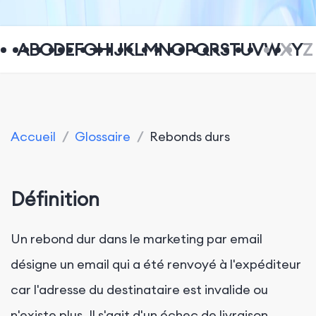
A
B
C
D
E
F
G
H
I
J
K
L
M
N
O
P
Q
R
S
T
U
V
W
X
Y
Z
Accueil
/
Glossaire
/
Rebonds durs
Définition
Un rebond dur dans le marketing par email
désigne un email qui a été renvoyé à l'expéditeur
car l'adresse du destinataire est invalide ou
n'existe plus. Il s'agit d'un échec de livraison