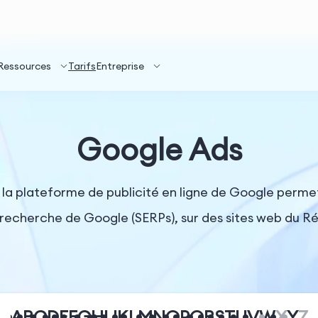
Ressources
Tarifs
Entreprise
Google Ads
 plateforme de publicité en ligne de Google permett
 recherche de Google (SERPs), sur des sites web du R
A
B
C
D
E
F
G
H
I
J
K
L
M
N
O
P
Q
R
S
T
U
V
W
X
Y
Z