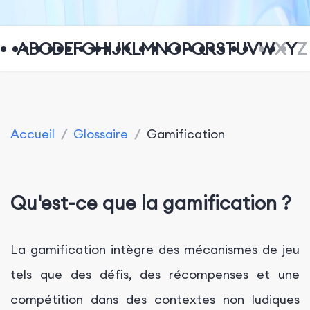
A
B
C
D
E
F
G
H
I
J
K
L
M
N
O
P
Q
R
S
T
U
V
W
X
Y
Z
Accueil
/
Glossaire
/
Gamification
Qu'est-ce que la gamification ?
La gamification intègre des mécanismes de jeu
tels que des défis, des récompenses et une
compétition dans des contextes non ludiques