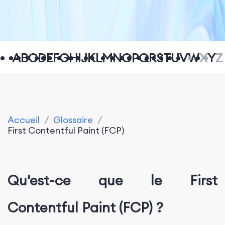
A
B
C
D
E
F
G
H
I
J
K
L
M
N
O
P
Q
R
S
T
U
V
W
X
Y
Z
Accueil
/
Glossaire
/
First Contentful Paint (FCP)
Qu'est-ce que le First
Contentful Paint (FCP) ?