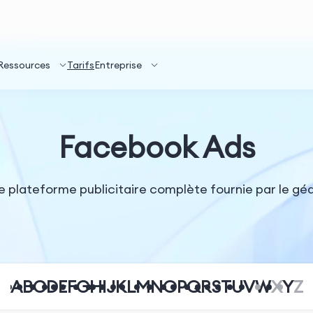
Ressources
Tarifs
Entreprise
Facebook Ads
e plateforme publicitaire complète fournie par le gé
A
B
C
D
E
F
G
H
I
J
K
L
M
N
O
P
Q
R
S
T
U
V
W
X
Y
Z