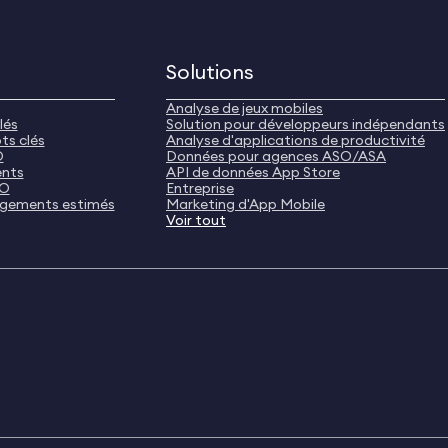
Solutions
Analyse de jeux mobiles
lés
Solution pour développeurs indépendants
ts clés
Analyse d'applications de productivité
O
Données pour agences ASO/ASA
ents
API de données App Store
SO
Entreprise
rgements estimés
Marketing d'App Mobile
Voir tout