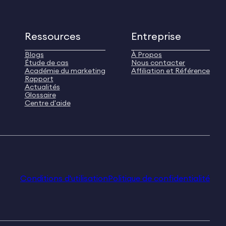
Ressources
Entreprise
Blogs
À Propos
Étude de cas
Nous contacter
Académie du marketing
Affiliation et Référence
Rapport
Actualités
Glossaire
Centre d'aide
Conditions d'utilisation
Politique de confidentialité