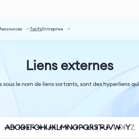
Ressources
Tarifs
Entreprise
Liens externes
sous le nom de liens sortants, sont des hyperliens qui
A
B
C
D
E
F
G
H
I
J
K
L
M
N
O
P
Q
R
S
T
U
V
W
X
Y
Z