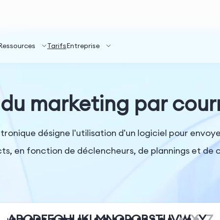
Ressources
Tarifs
Entreprise
du marketing par courr
tronique désigne l'utilisation d'un logiciel pour env
cts, en fonction de déclencheurs, de plannings et de c
A
B
C
D
E
F
G
H
I
J
K
L
M
N
O
P
Q
R
S
T
U
V
W
X
Y
Z