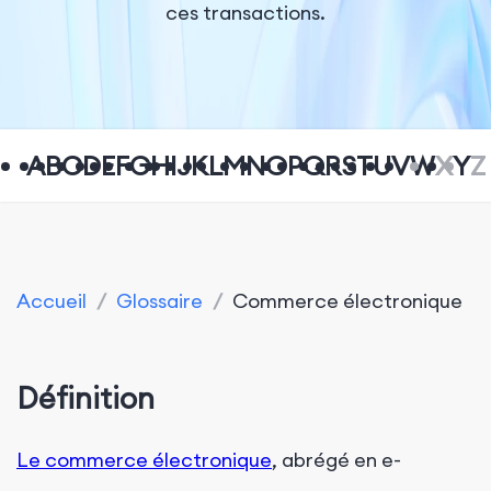
ces transactions.
A
B
C
D
E
F
G
H
I
J
K
L
M
N
O
P
Q
R
S
T
U
V
W
X
Y
Z
Accueil
/
Glossaire
/
Commerce électronique
Définition
Le commerce électronique
, abrégé en e-