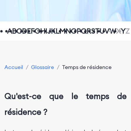
A
B
C
D
E
F
G
H
I
J
K
L
M
N
O
P
Q
R
S
T
U
V
W
X
Y
Z
Accueil
/
Glossaire
/
Temps de résidence
Qu'est-ce que le temps de
résidence ?