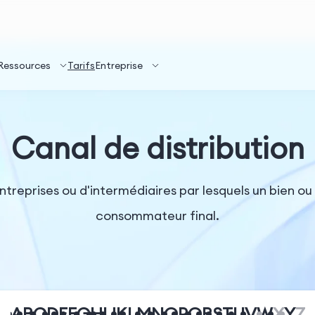
Ressources
Tarifs
Entreprise
Canal de distribution
treprises ou d'intermédiaires par lesquels un bien ou 
consommateur final.
A
B
C
D
E
F
G
H
I
J
K
L
M
N
O
P
Q
R
S
T
U
V
W
X
Y
Z