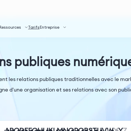
Ressources
Tarifs
Entreprise
ns publiques numériqu
ent les relations publiques traditionnelles avec le ma
igne d'une organisation et ses relations avec son publi
A
B
C
D
E
F
G
H
I
J
K
L
M
N
O
P
Q
R
S
T
U
V
W
X
Y
Z