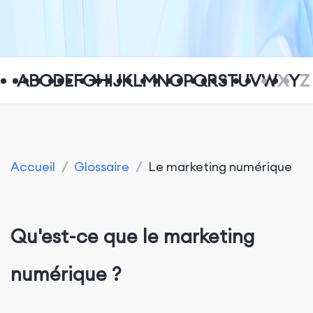
A
B
C
D
E
F
G
H
I
J
K
L
M
N
O
P
Q
R
S
T
U
V
W
X
Y
Z
Accueil
/
Glossaire
/
Le marketing numérique
Qu'est-ce que le marketing
numérique ?