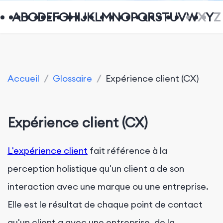
A
B
C
D
E
F
G
H
I
J
K
L
M
N
O
P
Q
R
S
T
U
V
W
X
Y
Z
Accueil
/
Glossaire
/
Expérience client (CX)
Expérience client (CX)
L'expérience client
fait référence à la
perception holistique qu'un client a de son
interaction avec une marque ou une entreprise.
Elle est le résultat de chaque point de contact
qu'un client a avec une entreprise, de la