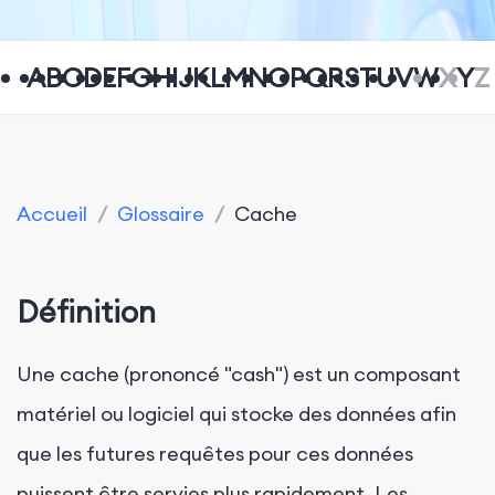
A
B
C
D
E
F
G
H
I
J
K
L
M
N
O
P
Q
R
S
T
U
V
W
X
Y
Z
Accueil
/
Glossaire
/
Cache
Définition
Une cache (prononcé "cash") est un composant
matériel ou logiciel qui stocke des données afin
que les futures requêtes pour ces données
puissent être servies plus rapidement. Les