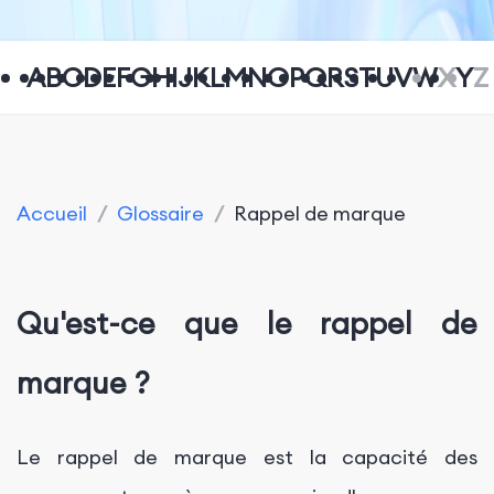
A
B
C
D
E
F
G
H
I
J
K
L
M
N
O
P
Q
R
S
T
U
V
W
X
Y
Z
Accueil
/
Glossaire
/
Rappel de marque
Qu'est-ce que le rappel de
marque ?
Le rappel de marque est la capacité des