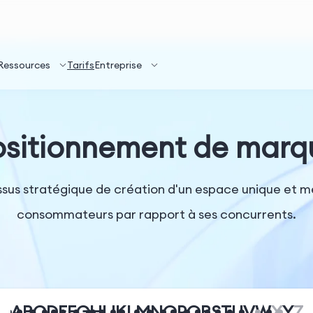
Ressources
Tarifs
Entreprise
ositionnement de marq
sus stratégique de création d'un espace unique et m
consommateurs par rapport à ses concurrents.
A
B
C
D
E
F
G
H
I
J
K
L
M
N
O
P
Q
R
S
T
U
V
W
X
Y
Z