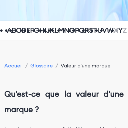
A
B
C
D
E
F
G
H
I
J
K
L
M
N
O
P
Q
R
S
T
U
V
W
X
Y
Z
Accueil
/
Glossaire
/
Valeur d'une marque
Qu'est-ce que la valeur d'une
marque ?