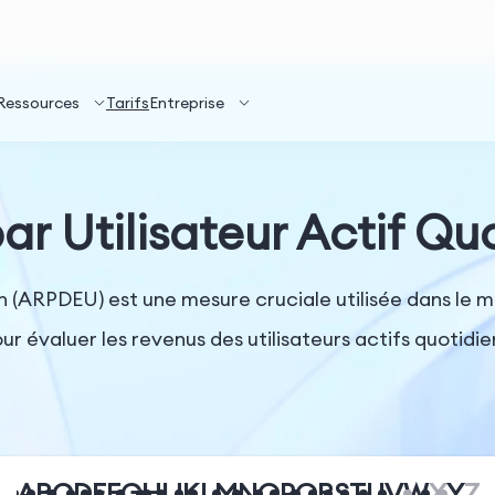
Ressources
Tarifs
Entreprise
r Utilisateur Actif Qu
(ARPDEU) est une mesure cruciale utilisée dans le ma
ur évaluer les revenus des utilisateurs actifs quotidie
A
B
C
D
E
F
G
H
I
J
K
L
M
N
O
P
Q
R
S
T
U
V
W
X
Y
Z