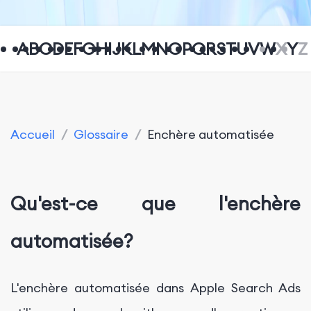
A
B
C
D
E
F
G
H
I
J
K
L
M
N
O
P
Q
R
S
T
U
V
W
X
Y
Z
Accueil
/
Glossaire
/
Enchère automatisée
Qu'est-ce que l'enchère
automatisée?
L'enchère automatisée dans Apple Search Ads