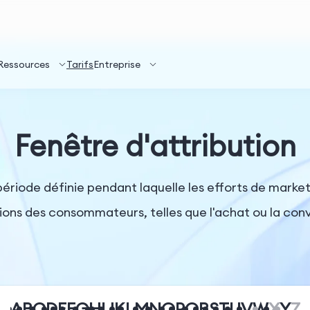
Ressources
Tarifs
Entreprise
Fenêtre d'attribution
ériode définie pendant laquelle les efforts de market
tions des consommateurs, telles que l'achat ou la conv
A
B
C
D
E
F
G
H
I
J
K
L
M
N
O
P
Q
R
S
T
U
V
W
X
Y
Z