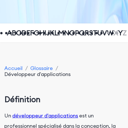
A
B
C
D
E
F
G
H
I
J
K
L
M
N
O
P
Q
R
S
T
U
V
W
X
Y
Z
Accueil
/
Glossaire
/
Développeur d'applications
Définition
Un
développeur d'applications
est un
professionnel spécialisé dans la conception, la