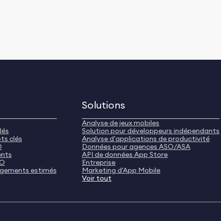
Solutions
Analyse de jeux mobiles
lés
Solution pour développeurs indépendants
ts clés
Analyse d'applications de productivité
O
Données pour agences ASO/ASA
ents
API de données App Store
SO
Entreprise
rgements estimés
Marketing d'App Mobile
Voir tout