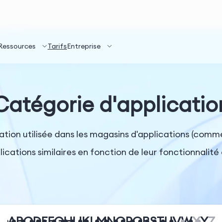
Ressources
Tarifs
Entreprise
Catégorie d'applicatio
cation utilisée dans les magasins d'applications (com
cations similaires en fonction de leur fonctionnalité 
A
B
C
D
E
F
G
H
I
J
K
L
M
N
O
P
Q
R
S
T
U
V
W
X
Y
Z