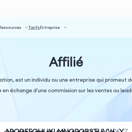
Ressources
Tarifs
Entreprise
Affilié
liation, est un individu ou une entreprise qui promeut 
e en échange d'une commission sur les ventes ou lead
A
B
C
D
E
F
G
H
I
J
K
L
M
N
O
P
Q
R
S
T
U
V
W
X
Y
Z