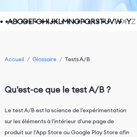
A
B
C
D
E
F
G
H
I
J
K
L
M
N
O
P
Q
R
S
T
U
V
W
X
Y
Z
Accueil
/
Glossaire
/
Tests A/B
Qu'est-ce que le test A/B ?
Le test A/B est la science de l'expérimentation
sur les éléments à l'intérieur d'une page de
produit sur l'App Store ou Google Play Store afin