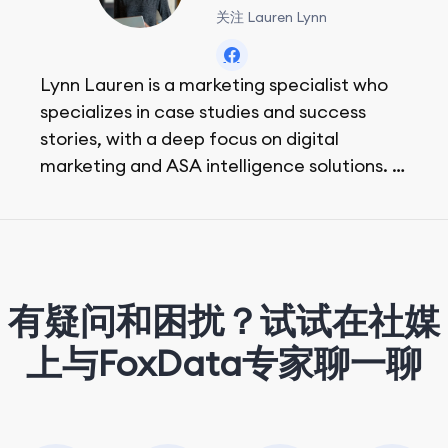
关注 Lauren Lynn
Lynn Lauren is a marketing specialist who
specializes in case studies and success
stories, with a deep focus on digital
marketing and ASA intelligence solutions.
She loves music, dancing, and food!
有疑问和困扰？试试在社媒
上与FoxData专家聊一聊