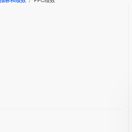
指标和绩效
/
PPC绩效