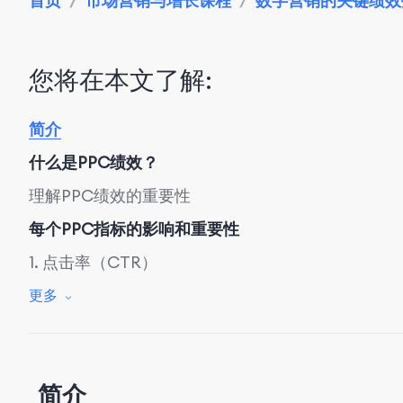
首页
/
市场营销与增长课程
/
数字营销的关键绩效
您将在本文了解:
简介
什么是PPC绩效？
理解PPC绩效的重要性
每个PPC指标的影响和重要性
1. 点击率（CTR）
2. 转化率
更多
3. 每次点击成本（CPC）
4. 质量分
简介
5. 广告位置