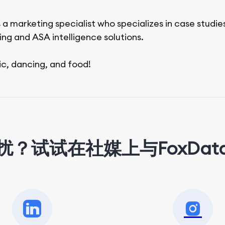
 a marketing specialist who specializes in case studie
ing and ASA intelligence solutions.
ic, dancing, and food!
扰？试试在社媒上与FoxDat