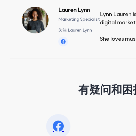
Lauren Lynn
Lynn Lauren is
Marketing Specialist
digital market
关注 Lauren Lynn
She loves mus
有疑问和困