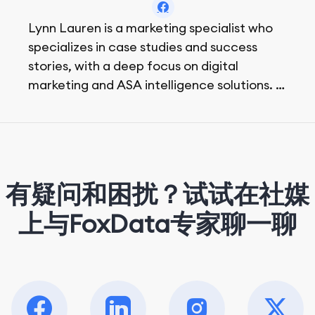
Lynn Lauren is a marketing specialist who
specializes in case studies and success
stories, with a deep focus on digital
marketing and ASA intelligence solutions.
She loves music, dancing, and food!
有疑问和困扰？试试在社媒
上与FoxData专家聊一聊