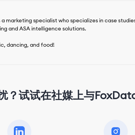
 a marketing specialist who specializes in case studie
ing and ASA intelligence solutions.
ic, dancing, and food!
扰？试试在社媒上与FoxDat