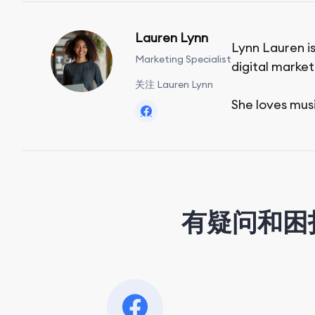
Lauren Lynn
Lynn Lauren is
Marketing Specialist
digital market
关注 Lauren Lynn
She loves mus
有疑问和困