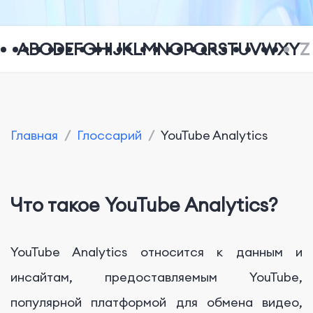
A
B
C
D
E
F
G
H
I
J
K
L
M
N
O
P
Q
R
S
T
U
V
W
X
Y
Z
Главная
/
Глоссарий
/
YouTube Analytics
Что такое YouTube Analytics?
YouTube Analytics относится к данным и
инсайтам, предоставляемым YouTube,
популярной платформой для обмена видео,