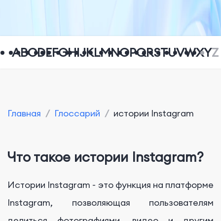
A
B
C
D
E
F
G
H
I
J
K
L
M
N
O
P
Q
R
S
T
U
V
W
X
Y
Z
Главная
/
Глоссарий
/
истории Instagram
Что такое истории Instagram?
Истории Instagram - это функция на платформе
Instagram, позволяющая пользователям
делиться фотографиями, видео и другим