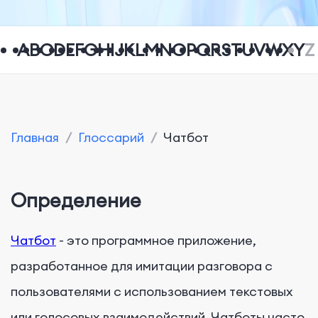
A
B
C
D
E
F
G
H
I
J
K
L
M
N
O
P
Q
R
S
T
U
V
W
X
Y
Z
Главная
/
Глоссарий
/
Чатбот
Определение
Чатбот
- это программное приложение,
разработанное для имитации разговора с
пользователями с использованием текстовых
или голосовых взаимодействий. Чатботы часто