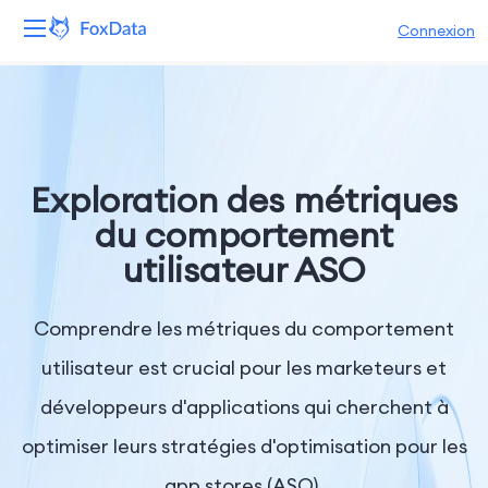
Connexion
Plateforme
Produits
Exploration des métriques
Solutions
du comportement
utilisateur ASO
Ressources
Tarifs
Comprendre les métriques du comportement
utilisateur est crucial pour les marketeurs et
Entreprise
développeurs d'applications qui cherchent à
optimiser leurs stratégies d'optimisation pour les
app stores (ASO).