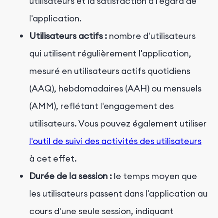
utilisateurs et la satisfaction à l'égard de
l'application.
Utilisateurs actifs :
nombre d'utilisateurs
qui utilisent régulièrement l'application,
mesuré en utilisateurs actifs quotidiens
(AAQ), hebdomadaires (AAH) ou mensuels
(AMM), reflétant l'engagement des
utilisateurs. Vous pouvez également utiliser
l'outil de suivi des activités des utilisateurs
à cet effet.
Durée de la session :
le temps moyen que
les utilisateurs passent dans l'application au
cours d'une seule session, indiquant