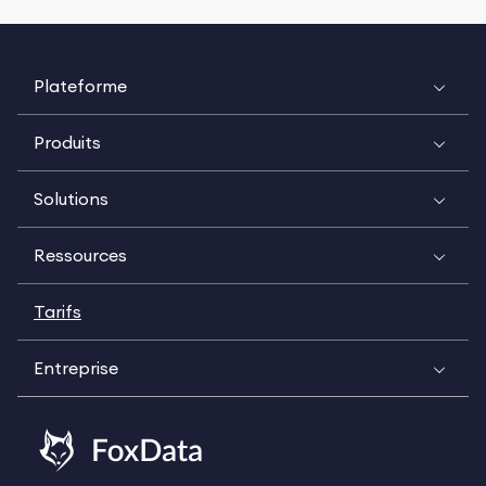
Plateforme
Produits
Solutions
Ressources
Tarifs
Entreprise