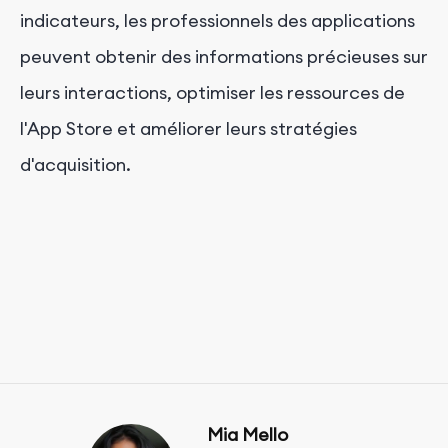
indicateurs, les professionnels des applications
peuvent obtenir des informations précieuses sur
leurs interactions, optimiser les ressources de
l'App Store et améliorer leurs stratégies
d'acquisition.
Mia Mello