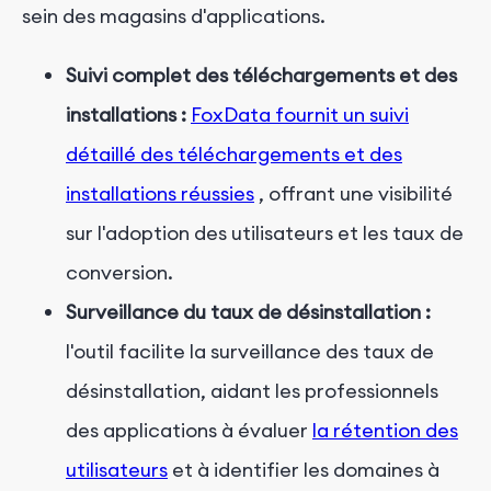
sein des magasins d'applications.
Suivi complet des téléchargements et des
installations :
FoxData fournit un suivi
détaillé des téléchargements et des
installations réussies
, offrant une visibilité
sur l'adoption des utilisateurs et les taux de
conversion.
Surveillance du taux de désinstallation :
l'outil facilite la surveillance des taux de
désinstallation, aidant les professionnels
des applications à évaluer
la rétention des
utilisateurs
et à identifier les domaines à