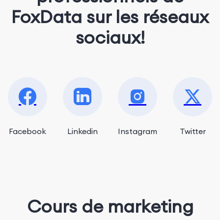
FoxData sur les réseaux
sociaux!
Facebook
Linkedin
Instagram
Twitter
Cours de marketing