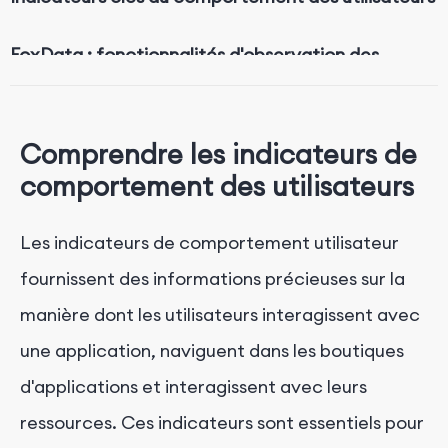
FoxData : fonctionnalités d'observation des
indicateurs de comportement des utilisateurs
Conclusion
Comprendre les indicateurs de
comportement des utilisateurs
Les indicateurs de comportement utilisateur
fournissent des informations précieuses sur la
manière dont les utilisateurs interagissent avec
une application, naviguent dans les boutiques
d'applications et interagissent avec leurs
ressources. Ces indicateurs sont essentiels pour