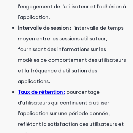
l'engagement de l'utilisateur et l'adhésion à
l'application.
Intervalle de session :
l'intervalle de temps
moyen entre les sessions utilisateur,
fournissant des informations sur les
modèles de comportement des utilisateurs
et la fréquence d'utilisation des
applications.
Taux de rétention :
pourcentage
d'utilisateurs qui continuent à utiliser
l'application sur une période donnée,
reflétant la satisfaction des utilisateurs et