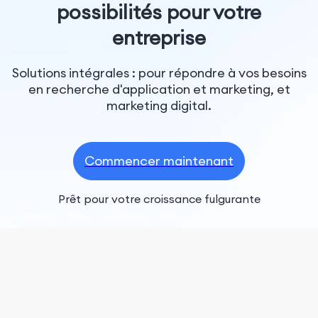
possibilités pour votre
entreprise
Solutions intégrales : pour répondre à vos besoins
en recherche d'application et marketing, et
marketing digital.
Commencer maintenant
Prêt pour votre croissance fulgurante