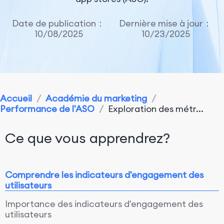
Date de publication：
Dernière mise à jour：
10/08/2025
10/23/2025
Accueil
/
Académie du marketing
/
Performance de l'ASO
/
Exploration des métr...
Ce que vous apprendrez?
Comprendre les indicateurs d'engagement des
utilisateurs
Importance des indicateurs d'engagement des
utilisateurs