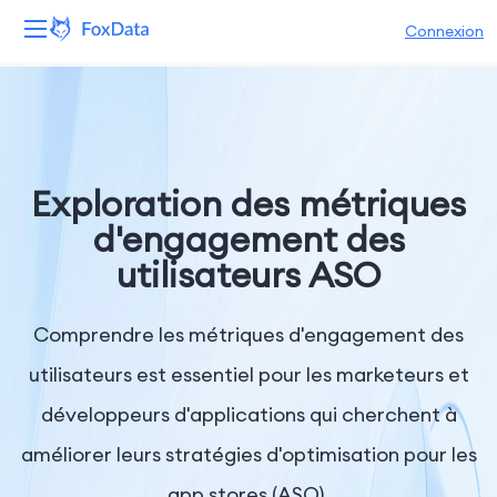
Connexion
Plateforme
Produits
Exploration des métriques
Solutions
d'engagement des
utilisateurs ASO
Ressources
Tarifs
Comprendre les métriques d'engagement des
utilisateurs est essentiel pour les marketeurs et
Entreprise
développeurs d'applications qui cherchent à
améliorer leurs stratégies d'optimisation pour les
app stores (ASO).