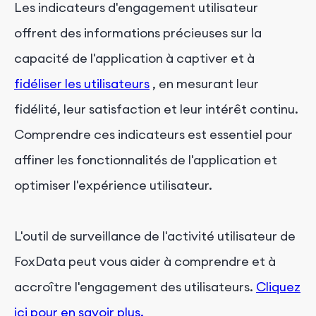
Les indicateurs d'engagement utilisateur
offrent des informations précieuses sur la
capacité de l'application à captiver et à
fidéliser les utilisateurs
, en mesurant leur
fidélité, leur satisfaction et leur intérêt continu.
Comprendre ces indicateurs est essentiel pour
affiner les fonctionnalités de l'application et
optimiser l'expérience utilisateur.
L'outil de surveillance de l'activité utilisateur de
FoxData peut vous aider à comprendre et à
accroître l'engagement des utilisateurs.
Cliquez
ici pour en savoir plus.