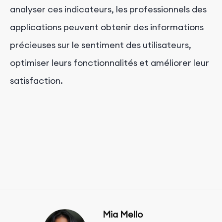
analyser ces indicateurs, les professionnels des
applications peuvent obtenir des informations
précieuses sur le sentiment des utilisateurs,
optimiser leurs fonctionnalités et améliorer leur
satisfaction.
Mia Mello