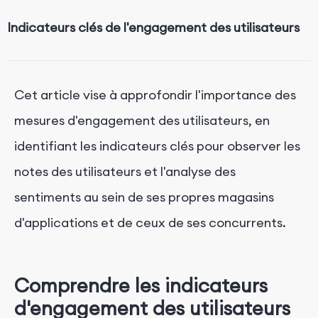
Indicateurs clés de l'engagement des utilisateurs
FoxData : fonctionnalités d'observation des
indicateurs d'engagement des utilisateurs
Cet article vise à approfondir l'importance des
Conclusion
mesures d'engagement des utilisateurs, en
identifiant les indicateurs clés pour observer les
notes des utilisateurs et l'analyse des
sentiments au sein de ses propres magasins
d'applications et de ceux de ses concurrents.
Comprendre les indicateurs
d'engagement des utilisateurs