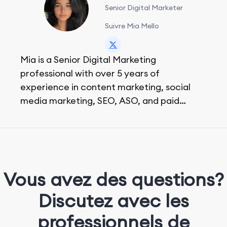
Senior Digital Marketer
Suivre Mia Mello
Mia is a Senior Digital Marketing
professional with over 5 years of
experience in content marketing, social
media marketing, SEO, ASO, and paid
advertising. On her days off, she enjoys
strolling around the city and sipping a
matcha latte.
Vous avez des questions?
Discutez avec les
professionnels de