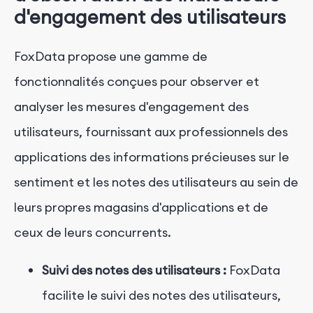
d'engagement des utilisateurs
FoxData propose une gamme de
fonctionnalités conçues pour observer et
analyser les mesures d'engagement des
utilisateurs, fournissant aux professionnels des
applications des informations précieuses sur le
sentiment et les notes des utilisateurs au sein de
leurs propres magasins d'applications et de
ceux de leurs concurrents.
Suivi des notes des utilisateurs :
FoxData
facilite le suivi des notes des utilisateurs,