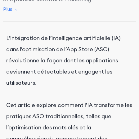
Plus
Exemples pratiques d'IA en ASO
1. Optimisation des métadonnées textuelles
2. L'IA dans la localisation de l'App Store
L’intégration de l’intelligence artificielle (IA)
3. Affiner les créations de l'App Store
dans l’optimisation de l’App Store (ASO)
4. Extraire la valeur des avis des utilisateurs
révolutionne la façon dont les applications
Obtenez un service de marketing d'applications
deviennent détectables et engagent les
professionnel avec FoxData
utilisateurs.
Cet article explore comment l’IA transforme les
pratiques ASO traditionnelles, telles que
l’optimisation des mots clés et la
compréhension du comportement des