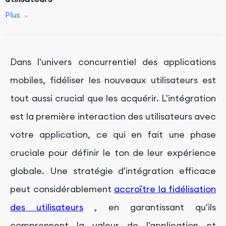
Plus
Gamifier l'expérience
Tests A/B et analyses
Dans l'univers concurrentiel des applications
Cultiver une communauté florissante
mobiles, fidéliser les nouveaux utilisateurs est
Conclusion
tout aussi crucial que les acquérir. L'intégration
Obtenez un service de marketing d'applications
professionnel avec FoxData
est la première interaction des utilisateurs avec
votre application, ce qui en fait une phase
cruciale pour définir le ton de leur expérience
globale. Une stratégie d'intégration efficace
peut considérablement
accroître la fidélisation
des utilisateurs
, en garantissant qu'ils
comprennent la valeur de l'application et