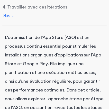
4. Travailler avec des itérations
5. Trouver l'hypothèse de croissance de
Plus
l'application
6. Gestion des mots clés
L'optimisation de l'App Store (ASO) est un
7. Surveiller les mots-clés
processus continu essentiel pour stimuler les
8. Analyser les concurrents
installations organiques d'applications sur l'App
9. Localisez la page de votre application
Store et Google Play. Elle implique une
Conclusion
planification et une exécution méticuleuses,
ainsi qu'une évaluation régulière, pour garantir
des performances optimales. Dans cet article,
nous allons explorer l'approche étape par étape
de l'ASO, en passant en revue toutes les étapes