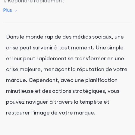
1. Répondre rapidement
Plus
2. Vérifier votre politique en matière de médias
sociaux
3. Avoir un plan de communication en cas de crise
Dans le monde rapide des médias sociaux, une
4. Pratiquer l'écoute sociale
crise peut survenir à tout moment. Une simple
5. Engager une conversation empathique avec les
commentateurs
erreur peut rapidement se transformer en une
6. Maintenir les communications internes
crise majeure, menaçant la réputation de votre
7. Sécurisez vos comptes
marque. Cependant, avec une planification
minutieuse et des actions stratégiques, vous
8. Mettez en pause les publications programmées
pouvez naviguer à travers la tempête et
9. Tirer des leçons de la crise
restaurer l'image de votre marque.
Conclusion