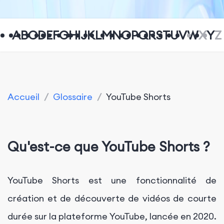
A
B
C
D
E
F
G
H
I
J
K
L
M
N
O
P
Q
R
S
T
U
V
W
X
Y
Z
Accueil
/
Glossaire
/
YouTube Shorts
Qu'est-ce que YouTube Shorts ?
YouTube Shorts est une fonctionnalité de
création et de découverte de vidéos de courte
durée sur la plateforme YouTube, lancée en 2020.